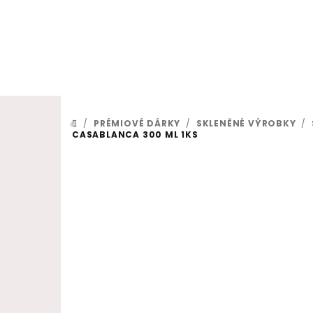
Přejít na obsah
/
PRÉMIOVÉ DÁRKY
/
SKLENĚNÉ VÝROBKY
/
DOMŮ
CASABLANCA 300 ML 1KS