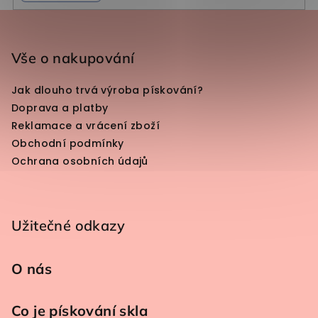
Zápatí
Vše o nakupování
Jak dlouho trvá výroba pískování?
Doprava a platby
Reklamace a vrácení zboží
Obchodní podmínky
Ochrana osobních údajů
Užitečné odkazy
O nás
Co je pískování skla