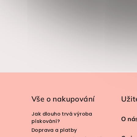
Zápatí
Vše o nakupování
Užit
Jak dlouho trvá výroba
O ná
pískování?
Doprava a platby