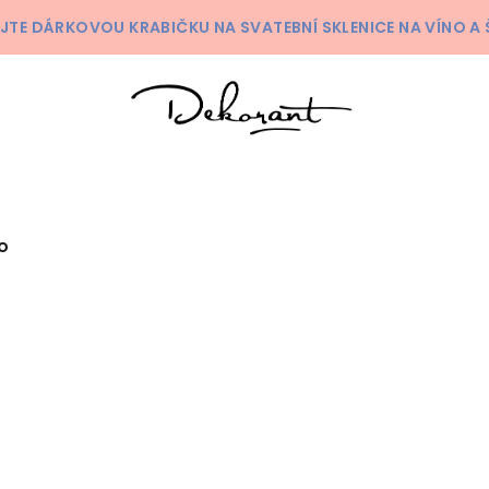
KEJTE DÁRKOVOU KRABIČKU NA SVATEBNÍ SKLENICE NA VÍNO 
LO