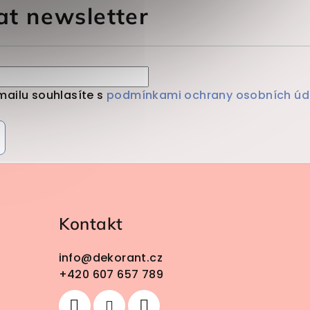
at newsletter
mailu souhlasíte s
podmínkami ochrany osobních úd
Kontakt
info
@
dekorant.cz
+420 607 657 789