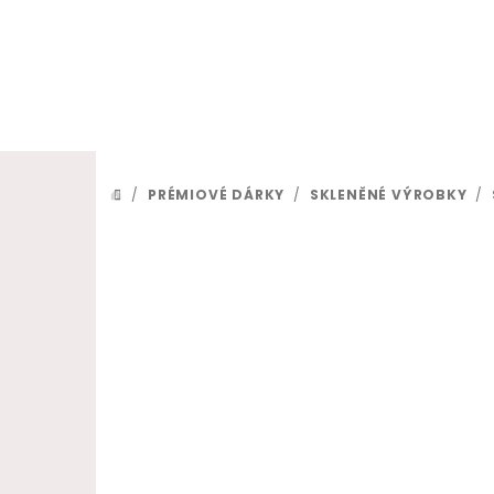
Přejít na obsah
/
PRÉMIOVÉ DÁRKY
/
SKLENĚNÉ VÝROBKY
/
DOMŮ