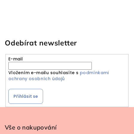
Odebírat newsletter
E-mail
Vložením e-mailu souhlasíte s
podmínkami
ochrany osobních údajů
Přihlásit se
Zápatí
Vše o nakupování