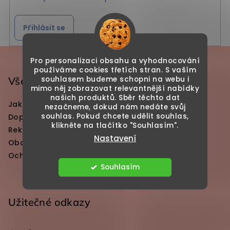
Přihlásit se
Zápatí
Pro personalizaci obsahu a vyhodnocování
používáme cookies třetích stran. S vaším
souhlasem budeme schopni na webu i
Vše o nakupování
mimo něj zobrazovat relevantnější nabídky
našich produktů. Sběr těchto dat
Jak dlouho trvá výroba pískování?
nezačneme, dokud nám nedáte svůj
souhlas. Pokud chcete udělit souhlas,
Doprava a platby
klikněte na tlačítko "Souhlasím".
Reklamace a vrácení zboží
Nastavení
Obchodní podmínky
Ochrana osobních údajů
Souhlasím
Užitečné odkazy