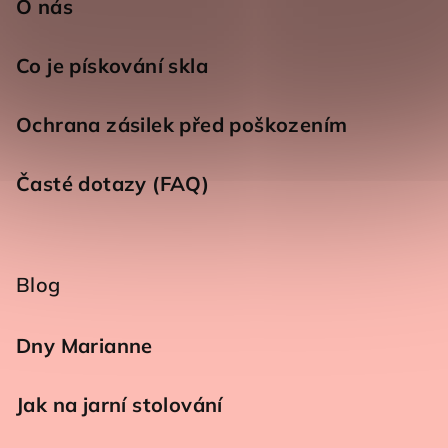
O nás
Co je pískování skla
Ochrana zásilek před poškozením
Časté dotazy (FAQ)
Blog
Dny Marianne
Jak na jarní stolování