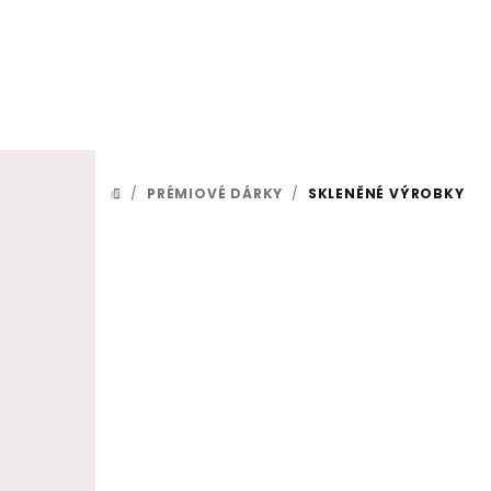
Přejít na obsah
/
PRÉMIOVÉ DÁRKY
/
SKLENĚNÉ VÝROBKY
DOMŮ