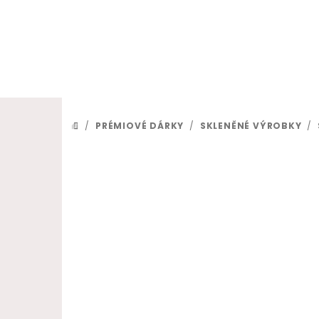
Přejít na obsah
/
PRÉMIOVÉ DÁRKY
/
SKLENĚNÉ VÝROBKY
/
DOMŮ