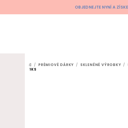
Přejít na obsah
OBJEDNEJTE NYNÍ A ZÍS
/
PRÉMIOVÉ DÁRKY
/
SKLENĚNÉ VÝROBKY
/
DOMŮ
1KS