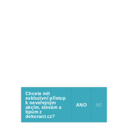
Chcete mít
exkluzivní přístup
k neveřejným
ANO
NE
akcím, slevám a
tipům z
dekorant.cz?