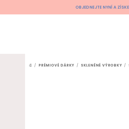
Přejít na obsah
OBJEDNEJTE NYNÍ A ZÍS
/
PRÉMIOVÉ DÁRKY
/
SKLENĚNÉ VÝROBKY
/
DOMŮ