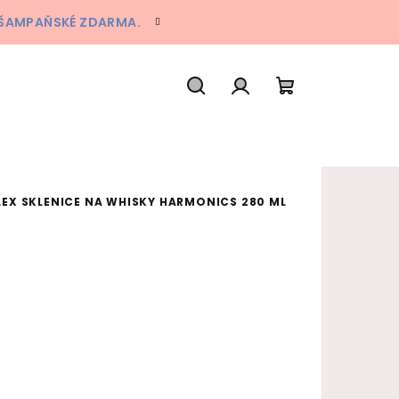
A ŠAMPAŇSKÉ ZDARMA.
Hledat
Přihlášení
Nákupní koš
EX SKLENICE NA WHISKY HARMONICS 280 ML