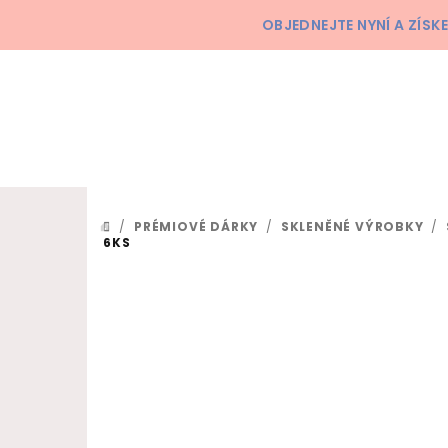
Přejít na obsah
OBJEDNEJTE NYNÍ A ZÍS
/
PRÉMIOVÉ DÁRKY
/
SKLENĚNÉ VÝROBKY
/
DOMŮ
6KS