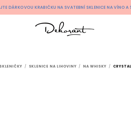
KEJTE DÁRKOVOU KRABIČKU NA SVATEBNÍ SKLENICE NA VÍNO 
SKLENIČKY
/
SKLENICE NA LIHOVINY
/
NA WHISKY
/
CRYSTAL