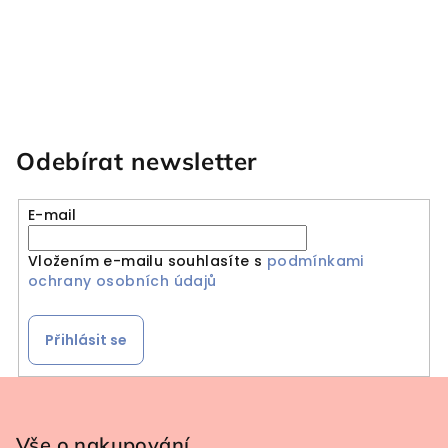
Odebírat newsletter
E-mail
Vložením e-mailu souhlasíte s
podmínkami
ochrany osobních údajů
Přihlásit se
Zápatí
Vše o nakupování