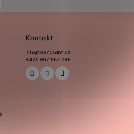
Kontakt
info
@
dekorant.cz
+420 607 657 789
a