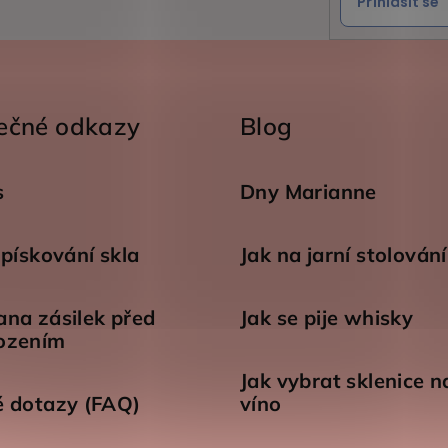
Přihlásit se
ečné odkazy
Blog
s
Dny Marianne
 pískování skla
Jak na jarní stolování
na zásilek před
Jak se pije whisky
ozením
Jak vybrat sklenice n
é dotazy (FAQ)
víno