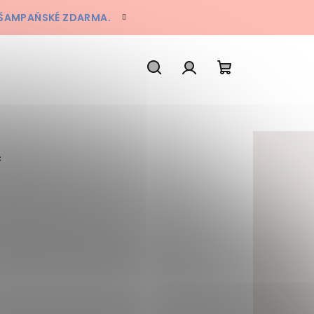
A ŠAMPAŇSKÉ ZDARMA.
Hledat
Přihlášení
Nákupní koš
C