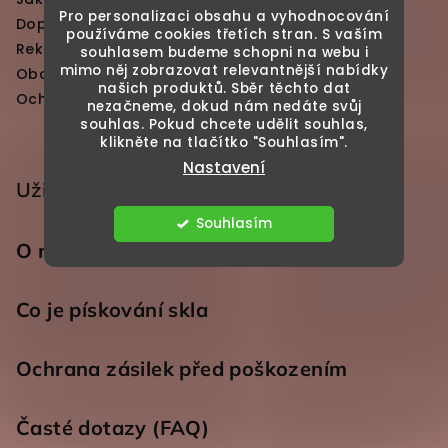
Pro personalizaci obsahu a vyhodnocování
Doprava a platby
používáme cookies třetích stran. S vaším
Reklamace a vrácení zboží
souhlasem budeme schopni na webu i
mimo něj zobrazovat relevantnější nabídky
Obchodní podmínky
našich produktů. Sběr těchto dat
Ochrana osobních údajů
nezačneme, dokud nám nedáte svůj
souhlas. Pokud chcete udělit souhlas,
klikněte na tlačítko "Souhlasím".
Nastavení
Užitečné odkazy
Souhlasím
O nás
Co je pískování skla
Ochrana zásilek před poškozením
Časté dotazy (FAQ)