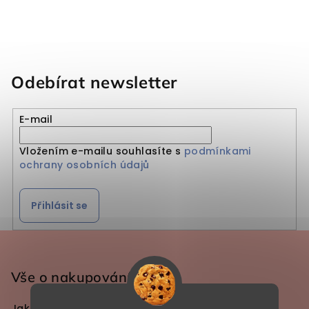
Odebírat newsletter
E-mail
Vložením e-mailu souhlasíte s
podmínkami
ochrany osobních údajů
Přihlásit se
Zápatí
Vše o nakupování
Jak dlouho trvá výroba pískování?