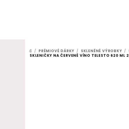
Přejít na obsah
/
PRÉMIOVÉ DÁRKY
/
SKLENĚNÉ VÝROBKY
/
DOMŮ
SKLENIČKY NA ČERVENÉ VÍNO TELESTO 620 ML 