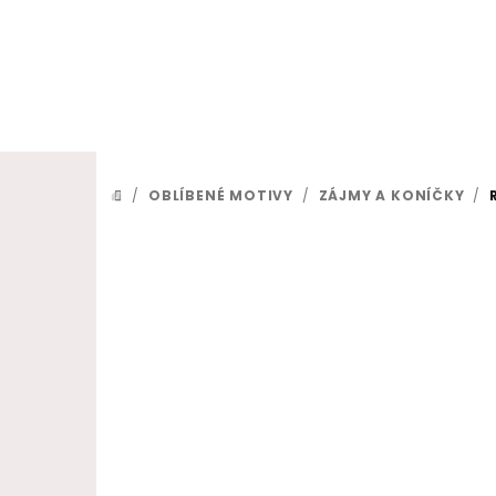
Přejít na obsah
/
OBLÍBENÉ MOTIVY
/
ZÁJMY A KONÍČKY
/
DOMŮ