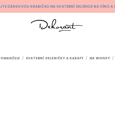
KEJTE DÁRKOVOU KRABIČKU NA SVATEBNÍ SKLENICE NA VÍNO 
VOMANŽELE
/
SVATEBNÍ SKLENIČKY A KARAFY
/
NA WHISKY
/