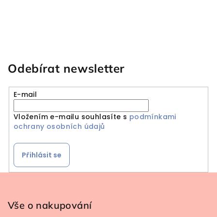
Odebírat newsletter
E-mail
Vložením e-mailu souhlasíte s
podmínkami
ochrany osobních údajů
Přihlásit se
Zápatí
Vše o nakupování