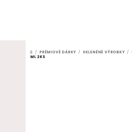
Přejít na obsah
/
PRÉMIOVÉ DÁRKY
/
SKLENĚNÉ VÝROBKY
/
DOMŮ
ML 2KS