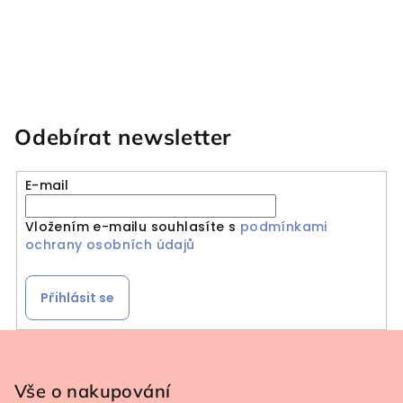
Odebírat newsletter
E-mail
Vložením e-mailu souhlasíte s
podmínkami
ochrany osobních údajů
Přihlásit se
Zápatí
Vše o nakupování