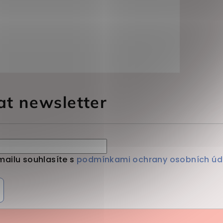
at newsletter
mailu souhlasíte s
podmínkami ochrany osobních úd