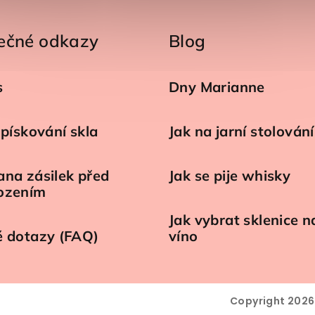
ečné odkazy
Blog
s
Dny Marianne
 pískování skla
Jak na jarní stolování
na zásilek před
Jak se pije whisky
ozením
Jak vybrat sklenice n
é dotazy (FAQ)
víno
Copyright 202