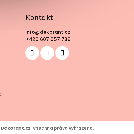
Kontakt
info
@
dekorant.cz
+420 607 657 789
a
6
Dekorant.cz
. Všechna práva vyhrazena.