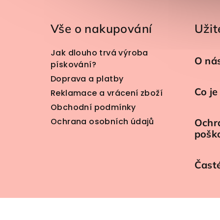
Vše o nakupování
Užit
Jak dlouho trvá výroba
O ná
pískování?
Doprava a platby
Co je
Reklamace a vrácení zboží
Obchodní podmínky
Ochrana osobních údajů
Ochra
pošk
Čast