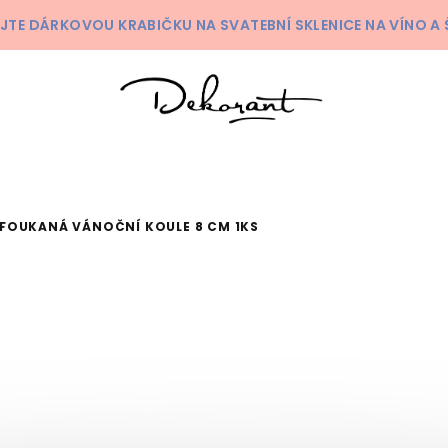
KEJTE DÁRKOVOU KRABIČKU NA SVATEBNÍ SKLENICE NA VÍNO 
FOUKANÁ VÁNOČNÍ KOULE 8 CM 1KS