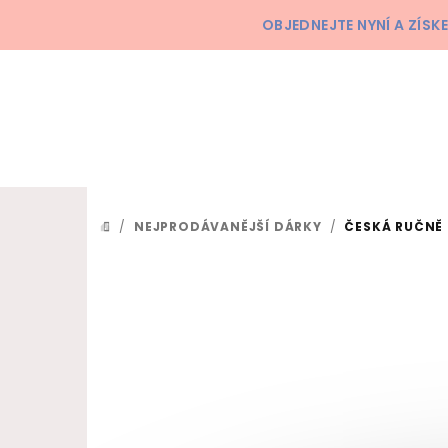
Přejít na obsah
OBJEDNEJTE NYNÍ A ZÍS
/
NEJPRODÁVANĚJŠÍ DÁRKY
/
ČESKÁ RUČNĚ 
DOMŮ