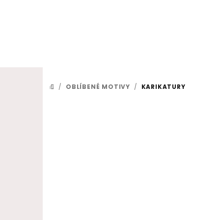
Přejít na obsah
/
OBLÍBENÉ MOTIVY
/
KARIKATURY
DOMŮ