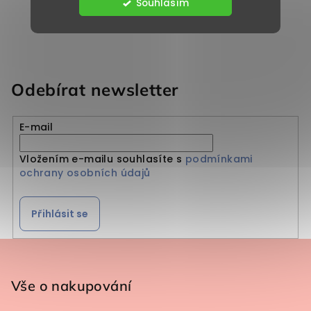
Souhlasím
Odebírat newsletter
E-mail
Vložením e-mailu souhlasíte s
podmínkami
ochrany osobních údajů
Přihlásit se
Zápatí
Vše o nakupování