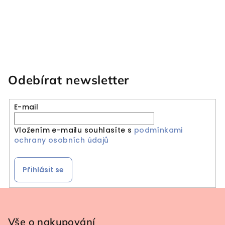
Odebírat newsletter
E-mail
Vložením e-mailu souhlasíte s
podmínkami
ochrany osobních údajů
Přihlásit se
Zápatí
Vše o nakupování