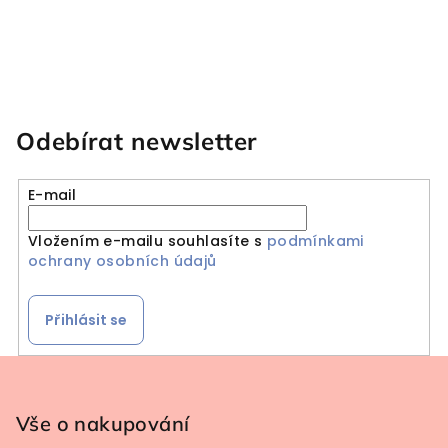
Odebírat newsletter
E-mail
Vložením e-mailu souhlasíte s
podmínkami
ochrany osobních údajů
Přihlásit se
Zápatí
Vše o nakupování