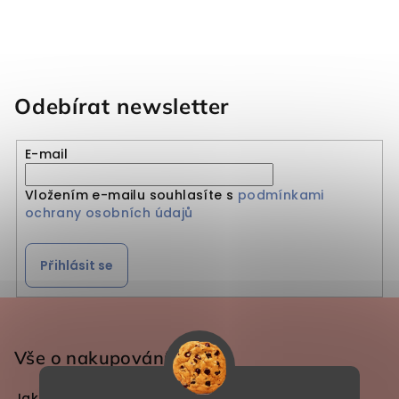
Odebírat newsletter
E-mail
Vložením e-mailu souhlasíte s
podmínkami
ochrany osobních údajů
Přihlásit se
Zápatí
Vše o nakupování
Jak dlouho trvá výroba pískování?