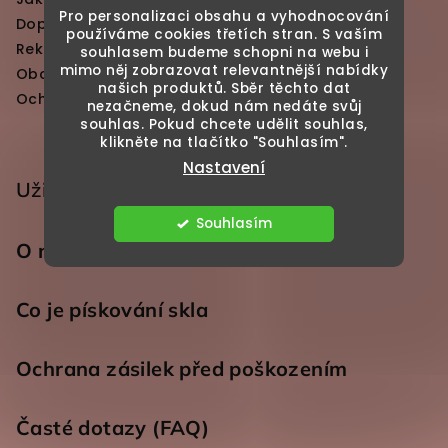
Pro personalizaci obsahu a vyhodnocování
Doprava a platby
používáme cookies třetích stran. S vaším
Reklamace a vrácení zboží
souhlasem budeme schopni na webu i
mimo něj zobrazovat relevantnější nabídky
Obchodní podmínky
našich produktů. Sběr těchto dat
Ochrana osobních údajů
nezačneme, dokud nám nedáte svůj
souhlas. Pokud chcete udělit souhlas,
klikněte na tlačítko "Souhlasím".
Nastavení
Užitečné odkazy
Souhlasím
O nás
Co je pískování skla
Ochrana zásilek před poškozením
Časté dotazy (FAQ)