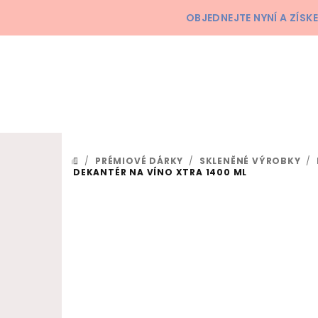
Přejít na obsah
OBJEDNEJTE NYNÍ A ZÍS
/
PRÉMIOVÉ DÁRKY
/
SKLENĚNÉ VÝROBKY
/
DOMŮ
DEKANTÉR NA VÍNO XTRA 1400 ML