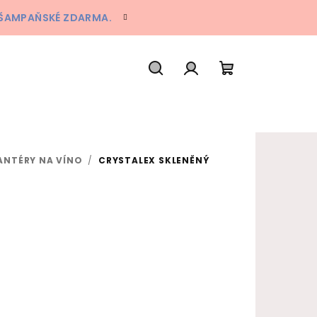
A ŠAMPAŇSKÉ ZDARMA.
Hledat
Přihlášení
Nákupní koš
ANTÉRY NA VÍNO
/
CRYSTALEX SKLENĚNÝ