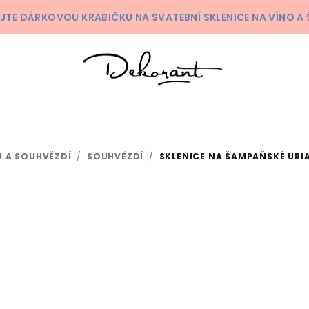
KEJTE DÁRKOVOU KRABIČKU NA SVATEBNÍ SKLENICE NA VÍNO 
 A SOUHVĚZDÍ
/
SOUHVĚZDÍ
/
SKLENICE NA ŠAMPAŇSKÉ URIA