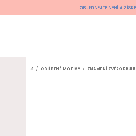
Přejít na obsah
OBJEDNEJTE NYNÍ A ZÍS
/
OBLÍBENÉ MOTIVY
/
ZNAMENÍ ZVĚROKRUHU
DOMŮ