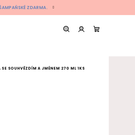
A ŠAMPAŇSKÉ ZDARMA.
Hledat
Přihlášení
Nákupní koš
 SE SOUHVĚZDÍM A JMÉNEM 270 ML 1KS