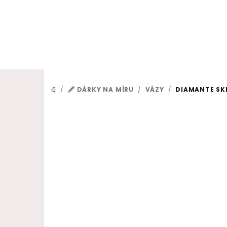
Přejít na obsah
/
🖋️ DÁRKY NA MÍRU
/
VÁZY
/
DIAMANTE SKL
DOMŮ