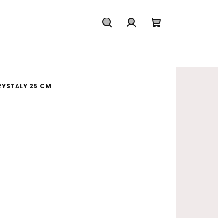
Hledat
Přihlášení
Nákupní koš
RYSTALY 25 CM